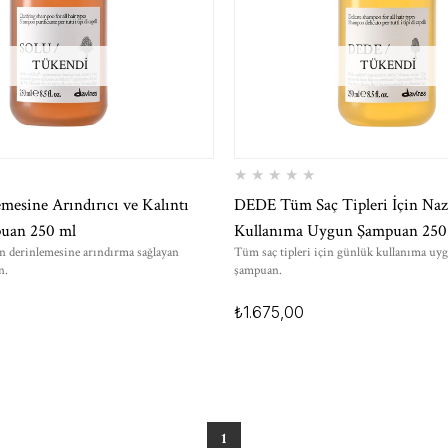
TÜKENDI
TÜKENDI
★
★
★
★
★
esine Arındırıcı ve Kalıntı
DEDE Tüm Saç Tipleri İçin Naz
puan 250 ml
Kullanıma Uygun Şampuan 250
in derinlemesine arındırma sağlayan
Tüm saç tipleri için günlük kullanıma uy
n.
şampuan.
₺1.675,00
1