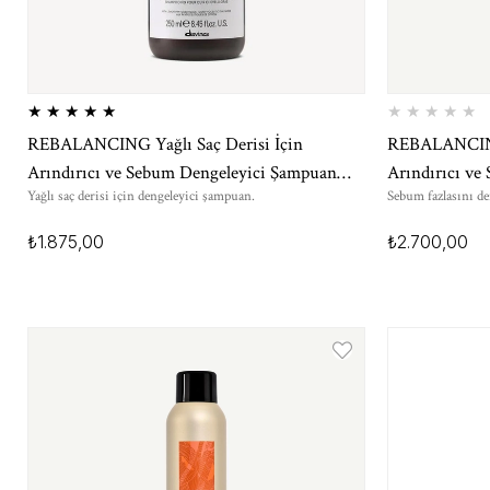
★
★
★
★
★
★
★
★
★
★
REBALANCING Yağlı Saç Derisi İçin
REBALANCING 
Arındırıcı ve Sebum Dengeleyici Şampuan
Arındırıcı ve
Yağlı saç derisi için dengeleyici şampuan.
Sebum fazlasını de
250 ml
ml
₺1.875,00
₺2.700,00