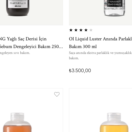
★
★
★
★
★
Yağlı Saç Derisi İçin
OI Liquid Luster Anında Parlakl
 Sebum Dengeleyici Bakım 250
Bakım 300 ml
ngeleyen sıvı bakım.
Saça anında ekstra parlaklık ve yumuşaklık
bakım.
₺3.500,00