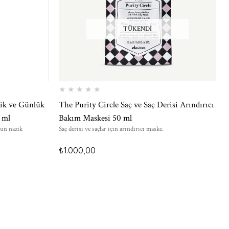
TÜKENDI
★
★
★
★
★
ik ve Günlük
The Purity Circle Saç ve Saç Derisi Arındırıcı
 ml
Bakım Maskesi 50 ml
gun nazik
Saç derisi ve saçlar için arındırıcı maske.
₺1.000,00