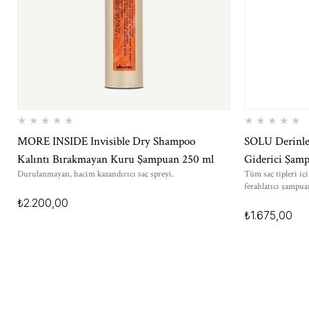
★
★
★
★
★
★
★
★
★
★
MORE INSIDE Invisible Dry Shampoo
SOLU Derinlem
Kalıntı Bırakmayan Kuru Şampuan 250 ml
Giderici Şam
Durulanmayan, hacim kazandırıcı saç spreyi.
Tüm saç tipleri iç
ferahlatıcı şampua
₺2.200,00
₺1.675,00