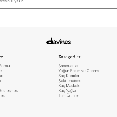
er
Kategoriler
Formu
Şampuanlar
e
Yoğun Bakım ve Onarım
rı
Saç Kremleri
ı
Şekillendirme
Saç Maskeleri
 Sözleşmesi
Saç Yağları
mesi
Tüm Ürünler
i