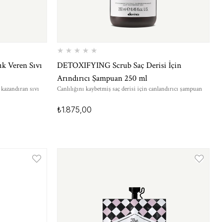
★
★
★
★
★
ık Veren Sıvı
DETOXIFYING Scrub Saç Derisi İçin
Arındırıcı Şampuan 250 ml
 kazandıran sıvı
Canlılığını kaybetmiş saç derisi için canlandırıcı şampuan
₺1.875,00