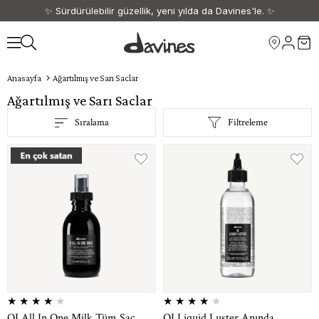
✨ Sürdürülebilir güzellik, yeni yılda da Davines'le. ✨
🎁 1500 TL ve üzeri siparişlerinize kargo ücretsiz. 🎁
Anasayfa
Ağartılmış ve Sarı Saclar
Ağartılmış ve Sarı Saclar
Sıralama
Filtreleme
★
★
★
★
★
★
★
★
★
★
OI All In One Milk Tüm Saç
OI Liquid Luster Anında