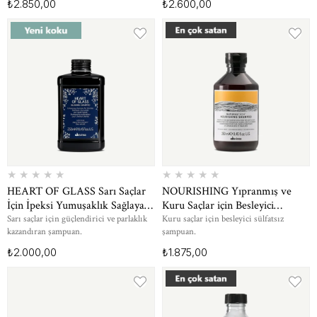
₺2.850,00
₺2.600,00
★
★
★
★
★
★
★
★
★
★
HEART OF GLASS Sarı Saçlar
NOURISHING Yıpranmış ve
İçin İpeksi Yumuşaklık Sağlayan
Kuru Saçlar için Besleyici
Şampuan 250 ml
Şampuan 250 ml
Sarı saçlar için güçlendirici ve parlaklık
Kuru saçlar için besleyici sülfatsız
kazandıran şampuan.
şampuan.
₺2.000,00
₺1.875,00