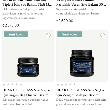
Tipleri İçin Saç Bakım Sütü 135
Parlaklık Veren Sıvı Bakım 300
ml
ml
Elektriklenmeyi önleyen, parlaklık
Saça anında ekstra parlaklık ve
kazandıran ve ısıya karşı koruma
yumuşaklık kazandıran sıvı bakım.
sağlayan sprey bakım ürünü.
₺3.500,00
₺2.575,00
★
★
★
★
★
★
★
★
★
★
HEART OF GLASS Sarı Saçlar
HEART OF GLASS Sarı Saçlar
İçin Yoğun Bağ Onarıcı Bakım
İçin Zengin Besleyici Bakım
150 ml
Kremi 250 ml
Sarı saçlar için yoğun güçlendirici ve
Doğal veya işlem görmüş sarı saçlar için
aydınlatıcı bakım ürünü.
güçlendirici ve canlandırıcı saç kremi.