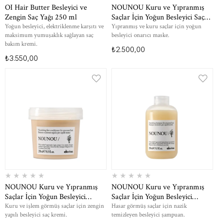
OI Hair Butter Besleyici ve
NOUNOU Kuru ve Yıpranmış
Zengin Saç Yağı 250 ml
Saçlar İçin Yoğun Besleyici Saç
Bakım Maskesi 250 ml
Yoğun besleyici, elektriklenme karşıtı ve
Yıpranmış ve kuru saçlar için yoğun
maksimum yumuşaklık sağlayan saç
besleyici onarıcı maske.
bakım kremi.
₺2.500,00
₺3.550,00
★
★
★
★
★
★
★
★
★
★
NOUNOU Kuru ve Yıpranmış
NOUNOU Kuru ve Yıpranmış
Saçlar İçin Yoğun Besleyici
Saçlar İçin Yoğun Besleyici
Bakım Kremi 250 ml
Şampuan 250 ml
Kuru ve işlem görmüş saçlar için zengin
Hasar görmüş saçlar için nazik
yapılı besleyici saç kremi.
temizleyen besleyici şampuan.