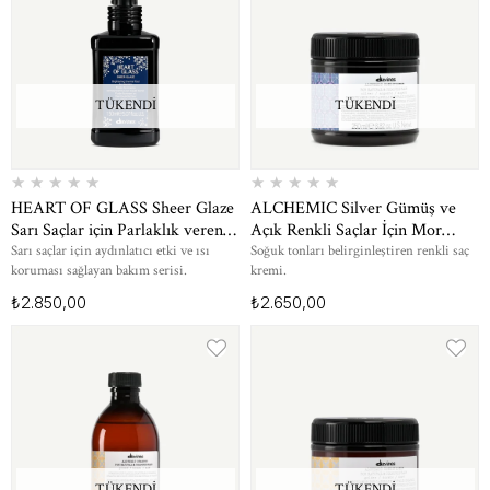
TÜKENDI
TÜKENDI
★
★
★
★
★
★
★
★
★
★
HEART OF GLASS Sheer Glaze
ALCHEMIC Silver Gümüş ve
Sarı Saçlar için Parlaklık veren
Açık Renkli Saçlar İçin Mor
Isı Koruyucu Bakım Spreyi 150
Pigmentli Renk Canlandırıcı
Sarı saçlar için aydınlatıcı etki ve ısı
Soğuk tonları belirginleştiren renkli saç
koruması sağlayan bakım serisi.
kremi.
ml
Bakım Kremi 250 ml
₺2.850,00
₺2.650,00
TÜKENDI
TÜKENDI