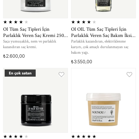
★
★
★
★
★
★
★
★
★
★
OI Tüm Saç Tipleri İçin
OI OIL Tüm Saç Tipleri İçin
Parlaklık Veren Saç Kremi 250
Parlaklık Veren Saç Bakım İksiri
ml
135 ml
Saça yumuşaklık, nem ve parlaklık
Parlaklık kazandıran, elektriklenme
kazandıran saç kremi.
karşıtı, çok amaçlı durulanmayan saç
bakım yağı.
₺2.600,00
₺3.550,00
★
★
★
★
★
★
★
★
★
★