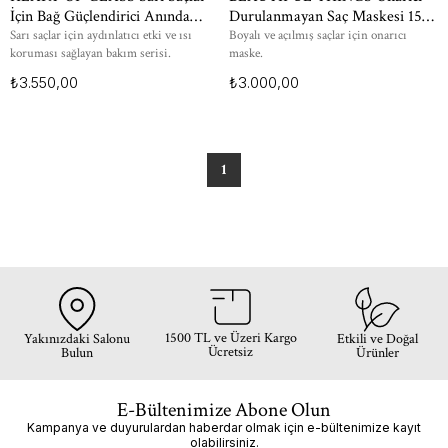
İçin Bağ Güçlendirici Anında
Durulanmayan Saç Maskesi 150
Parlaklık Veren Serum 300 ml
ml
Sarı saçlar için aydınlatıcı etki ve ısı
Boyalı ve açılmış saçlar için onarıcı
koruması sağlayan bakım serisi.
maske.
₺3.550,00
₺3.000,00
1
1500 TL ve Üzeri Kargo
Yakınızdaki Salonu
Etkili ve Doğal
Ücretsiz
Bulun
Ürünler
E-Bültenimize Abone Olun
Kampanya ve duyurulardan haberdar olmak için e-bültenimize kayıt
olabilirsiniz.