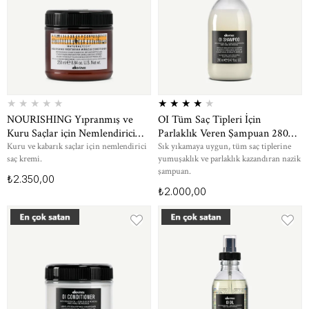
★
★
★
★
★
★
★
★
★
★
NOURISHING Yıpranmış ve
OI Tüm Saç Tipleri İçin
Kuru Saçlar için Nemlendirici
Parlaklık Veren Şampuan 280
Saç Kremi 250 ml
ml
Kuru ve kabarık saçlar için nemlendirici
Sık yıkamaya uygun, tüm saç tiplerine
saç kremi.
yumuşaklık ve parlaklık kazandıran nazik
şampuan.
₺2.350,00
₺2.000,00