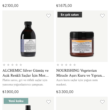
₺2.100,00
₺1.675,00
★
★
★
★
★
★
★
★
★
★
ALCHEMIC Silver Gümüş ve
NOURISHING Vegeterian
Açık Renkli Saçlar İçin Mor
Miracle Aşırı Kuru ve Yıpranmış
Pigmentli Renk Canlandırıcı
Saçlar İçin Yoğun Nemlendirici
Platin sarısı, gri ve röfleli saçlar için
Aşırı kuru saçlar için yoğun nem
yansıma yoğunlaştırıcı şampuan.
maskesi.
Şampuan 280 ml
Saç Maskesi 250 ml
₺1.900,00
₺3.300,00