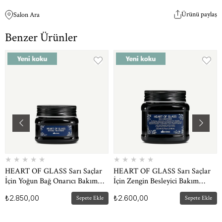
Ürünü paylaş
Salon Ara
Benzer Ürünler
★
★
★
★
★
★
★
★
★
★
HEART OF GLASS Sarı Saçlar
HEART OF GLASS Sarı Saçlar
İçin Yoğun Bağ Onarıcı Bakım
İçin Zengin Besleyici Bakım
150 ml
Kremi 250 ml
₺2.850,00
₺2.600,00
Sepete Ekle
Sepete Ekle