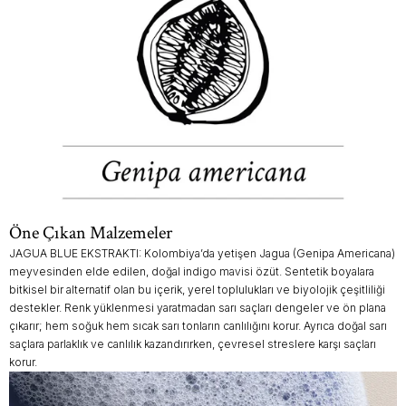
Öne Çıkan Malzemeler
JAGUA BLUE EKSTRAKTI: Kolombiya’da yetişen Jagua (Genipa Americana)
meyvesinden elde edilen, doğal indigo mavisi özüt. Sentetik boyalara
bitkisel bir alternatif olan bu içerik, yerel toplulukları ve biyolojik çeşitliliği
destekler. Renk yüklenmesi yaratmadan sarı saçları dengeler ve ön plana
çıkarır; hem soğuk hem sıcak sarı tonların canlılığını korur. Ayrıca doğal sarı
saçlara parlaklık ve canlılık kazandırırken, çevresel streslere karşı saçları
korur.