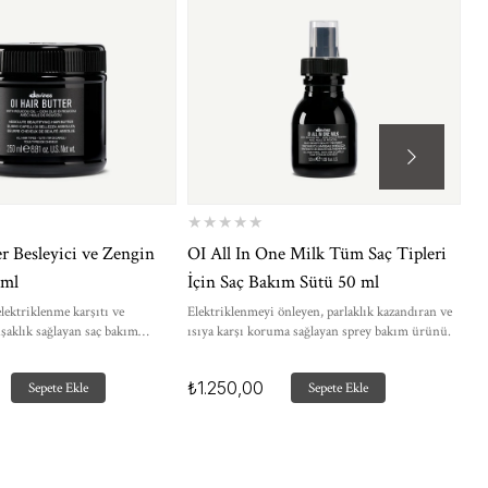
★
★
★
★
★
★
r Besleyici ve Zengin
OI All In One Milk Tüm Saç Tipleri
OI
 ml
İçin Saç Bakım Sütü 50 ml
Pa
m
elektriklenme karşıtı ve
Elektriklenmeyi önleyen, parlaklık kazandıran ve
Par
klık sağlayan saç bakım
ısıya karşı koruma sağlayan sprey bakım ürünü.
am
₺1.250,00
₺
Sepete Ekle
Sepete Ekle