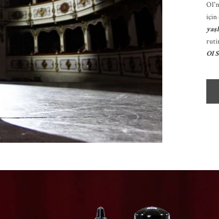
OI'n
için
yaş
ruti
OI S