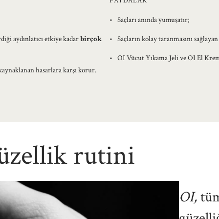
FAYDALAR
Saçları anında yumuşatır;
diği aydınlatıcı etkiye kadar
birçok
Saçların kolay taranmasını sağlayan a
OI Vücut Yıkama Jeli ve OI El Krem
 kaynaklanan hasarlara karşı korur.
üzellik rutini
OI,
tüm
güzelli