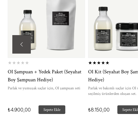
★
★
★
★
★
★
★
★
★
★
OI Şampuan + Yedek Paket (Seyahat
OI Kit (Seyahat Boy Şa
Boy Şampuan Hediye)
Hediye)
Parlak ve yumuşak saçlar için, OI şampuan seti
Parlak ve bakımlı saçlar için OI
seçilmiş ürünlerden oluşan set.
₺4.900,00
₺8.150,00
Sepete Ekle
Sepete Ekl