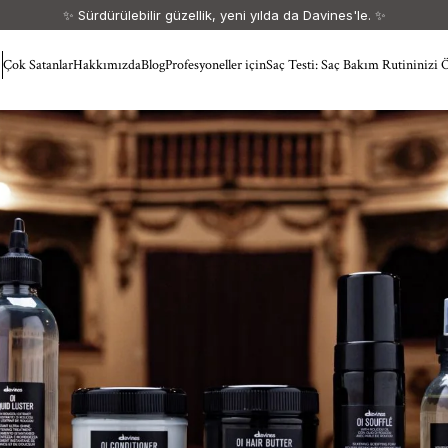
🎁 1500 TL ve üzeri siparişlerinize kargo ücretsiz. 🎁
Çok Satanlar
Hakkımızda
Blog
Profesyoneller için
Saç Testi: Saç Bakım Rutininizi 