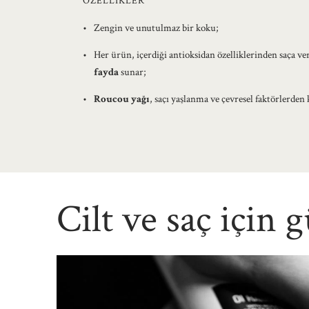
ÖZELLİKLER
Zengin ve unutulmaz bir koku;
Her ürün, içerdiği antioksidan özelliklerinden saça ver
fayda
sunar;
Roucou yağı
, saçı yaşlanma ve çevresel faktörlerden
Cilt ve saç için g