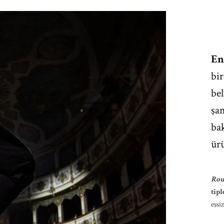
En
bir
bel
şam
bak
ürü
Rou
tipl
eşsi