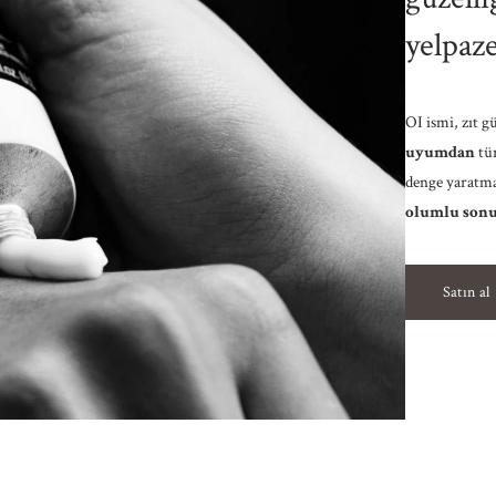
yelpaze
OI ismi, zıt g
uyumdan
tür
denge yaratma
olumlu sonuç
Satın al