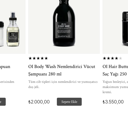
★
★
★
★
★
★
★
★
★
★
mpuan
OI Body Wash Nemlendirici Vücut
OI Hair Butte
Şampuanı 280 ml
Saç Yağı 250
 serisinden
Tüm cilt tipleri için nemlendirici ve yumuşatıcı
Yoğun besleyici, 
duş jeli.
maksimum yumuşa
kremi.
₺2.000,00
₺3.550,00
e
Sepete Ekle