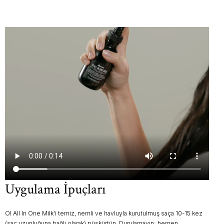
Uygulama İpuçları
OI All In One Milk'i temiz, nemli ve havluyla kurutulmuş saça 10-15 kez
(saç uzunluğuna bağlı olarak) püskürtün. Durulamayın; hemen