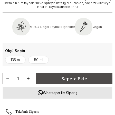
kreminin tüm faydalarını ve spreyin hafifliğini sunarken, saçınızı 230°C'ye
kadar ısı kaynaklarından korur.
%94,7 Doğal kaynaklı içerikler
Vegan
Ölçü Seçin
135 ml
50 ml
Whatsapp ile Sipariş
Telefonla Sipariş