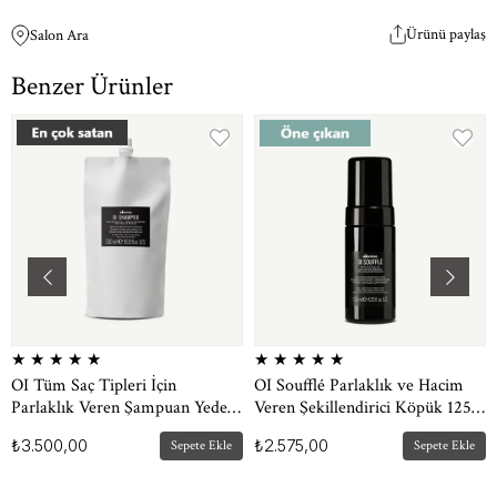
Ürünü paylaş
Salon Ara
Benzer Ürünler
★
★
★
★
★
★
★
★
★
★
OI Tüm Saç Tipleri İçin
OI Soufflé Parlaklık ve Hacim
Parlaklık Veren Şampuan Yedek
Veren Şekillendirici Köpük 125
Paket 500 ml
ml
₺3.500,00
₺2.575,00
Sepete Ekle
Sepete Ekle