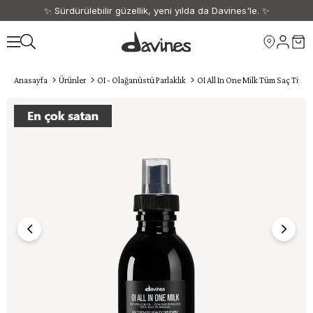
✨ Sürdürülebilir güzellik, yeni yılda da Davines'le. ✨
🎁 1500 TL ve üzeri siparişlerinize kargo ücretsiz. 🎁
Anasayfa
Ürünler
OI - Olağanüstü Parlaklık
OI All In One Milk Tüm Saç Tipler