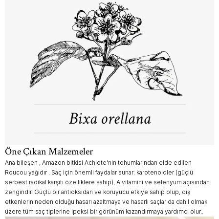
Öne Çıkan Malzemeler
Ana bileşen , Amazon bitkisi Achiote'nin tohumlarından elde edilen
Roucou yağıdır . Saç için önemli faydalar sunar: karotenoidler (güçlü
serbest radikal karşıtı özelliklere sahip), A vitamini ve selenyum açısından
zengindir. Güçlü bir antioksidan ve koruyucu etkiye sahip olup, dış
etkenlerin neden olduğu hasarı azaltmaya ve hasarlı saçlar da dahil olmak
üzere tüm saç tiplerine ipeksi bir görünüm kazandırmaya yardımcı olur..