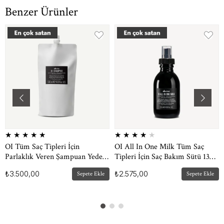
Benzer Ürünler
★
★
★
★
★
★
★
★
★
★
OI Tüm Saç Tipleri İçin
OI All In One Milk Tüm Saç
Parlaklık Veren Şampuan Yedek
Tipleri İçin Saç Bakım Sütü 135
Paket 500 ml
ml
₺3.500,00
₺2.575,00
Sepete Ekle
Sepete Ekle