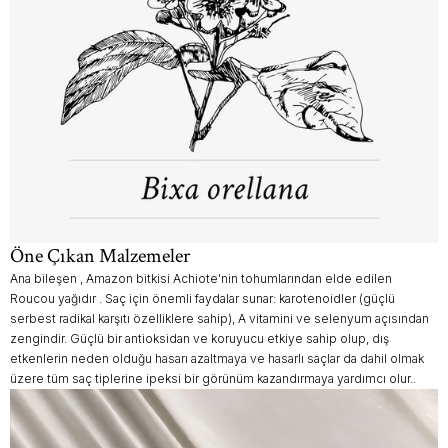
Öne Çıkan Malzemeler
Ana bileşen , Amazon bitkisi Achiote'nin tohumlarından elde edilen
Roucou yağıdır . Saç için önemli faydalar sunar: karotenoidler (güçlü
serbest radikal karşıtı özelliklere sahip), A vitamini ve selenyum açısından
zengindir. Güçlü bir antioksidan ve koruyucu etkiye sahip olup, dış
etkenlerin neden olduğu hasarı azaltmaya ve hasarlı saçlar da dahil olmak
üzere tüm saç tiplerine ipeksi bir görünüm kazandırmaya yardımcı olur..