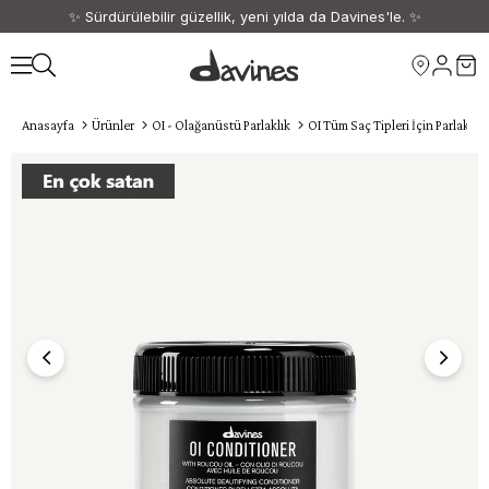
✨ Sürdürülebilir güzellik, yeni yılda da Davines'le. ✨
🎁 1500 TL ve üzeri siparişlerinize kargo ücretsiz. 🎁
Anasayfa
Ürünler
OI - Olağanüstü Parlaklık
OI Tüm Saç Tipleri İçin Parlaklık