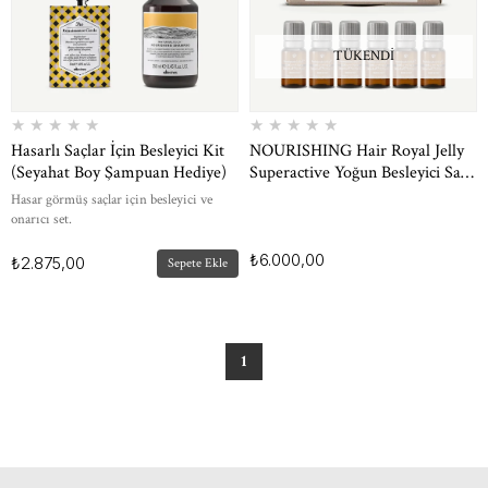
TÜKENDI
★
★
★
★
★
★
★
★
★
★
Hasarlı Saçlar İçin Besleyici Kit
NOURISHING Hair Royal Jelly
(Seyahat Boy Şampuan Hediye)
Superactive Yoğun Besleyici Saç
Derisi Serumu 6 x 8 ml
Hasar görmüş saçlar için besleyici ve
onarıcı set.
₺6.000,00
₺2.875,00
Sepete Ekle
1