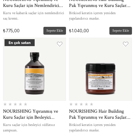
Kuru Saçlar için Nemlendirici
Pak Yıpranmış ve Kuru Saçlar
Saç Kremi 60 ml
için Yeniden Yapılandırıcı Saç
Kuru ve kabarık saçlar için nemlendirici
Bitkisel keratin içeren yeniden
Maskesi 60 ml
saç kremi.
yapılandırıcı maske.
₺775,00
₺1.040,00
Sepete Ekle
Sepete Ekle
★
★
★
★
★
★
★
★
★
★
NOURISHING Yıpranmış ve
NOURISHING Hair Building
Kuru Saçlar için Besleyici
Pak Yıpranmış ve Kuru Saçlar
Şampuan 250 ml
için Yeniden Yapılandırıcı Saç
Kuru saçlar için besleyici sülfatsız
Bitkisel keratin içeren yeniden
Maskesi 250 ml
şampuan.
yapılandırıcı maske.