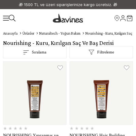
🎁 1500 TL ve üzeri siparişlerinize kargo ücretsiz. 🎁
Anasayfa
Ürünler
Naturaltech - Yoğun Bakım
Nourishing - Kuru, Kırılgan Saç Ve
Nourishing - Kuru, Kırılgan Saç Ve Baş Derisi
Sıralama
Filtreleme
★
★
★
★
★
★
★
★
★
★
NOURISHING Yıpranmış ve
NOURISHING Hair Building