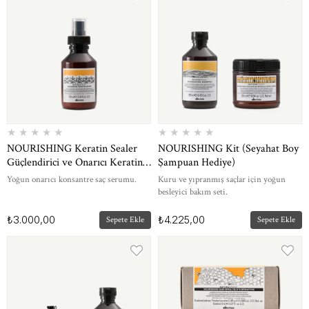
★
★
★
★
★
★
★
★
★
★
NOURISHING Keratin Sealer
NOURISHING Kit (Seyahat Boy
Güçlendirici ve Onarıcı Keratin
Şampuan Hediye)
Bakım Serumu 100 ml
Yoğun onarıcı konsantre saç serumu.
Kuru ve yıpranmış saçlar için yoğun
besleyici bakım seti.
₺3.000,00
₺4.225,00
Sepete Ekle
Sepete Ekle