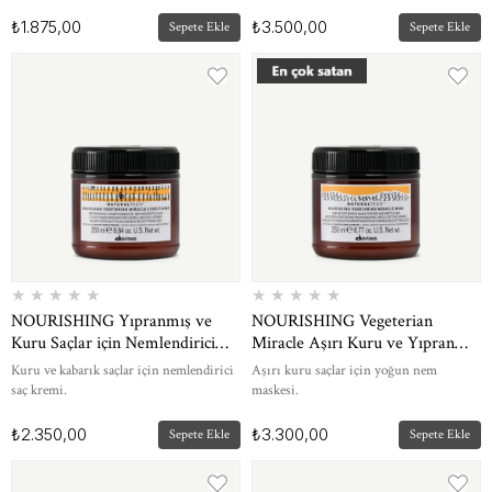
₺1.875,00
₺3.500,00
Sepete Ekle
Sepete Ekle
★
★
★
★
★
★
★
★
★
★
NOURISHING Yıpranmış ve
NOURISHING Vegeterian
Kuru Saçlar için Nemlendirici
Miracle Aşırı Kuru ve Yıpranmış
Saç Kremi 250 ml
Saçlar İçin Yoğun Nemlendirici
Kuru ve kabarık saçlar için nemlendirici
Aşırı kuru saçlar için yoğun nem
Saç Maskesi 250 ml
saç kremi.
maskesi.
₺2.350,00
₺3.300,00
Sepete Ekle
Sepete Ekle