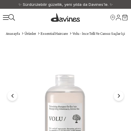
✨ Sürdürülebilir güzellik, yeni yılda da Davines'le. ✨
🎁 1500 TL ve üzeri siparişlerinize kargo ücretsiz. 🎁
Anasayfa
Ürünler
Essential Haircare
Volu - İnce Telli Ve Cansız Saçlar İçin