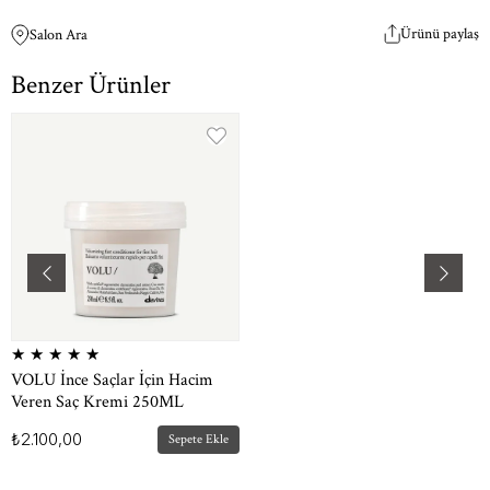
Ürünü paylaş
Salon Ara
Benzer Ürünler
★
★
★
★
★
VOLU İnce Saçlar İçin Hacim
Veren Saç Kremi 250ML
₺2.100,00
Sepete Ekle